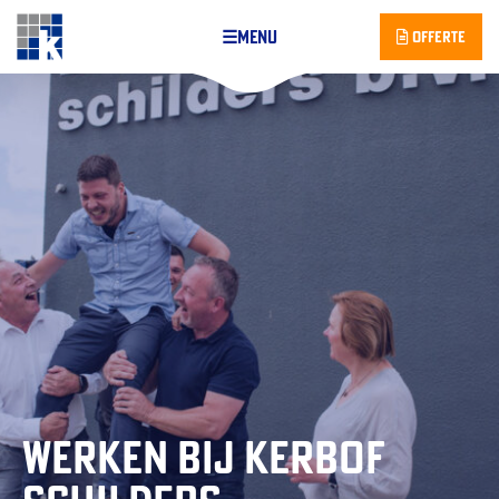
Skip
☰
menu
Offerte
naar
content
Werken bij Kerbof